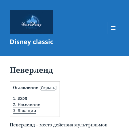
МЕНЮ
Disney classic
И
ВИДЖЕТЫ
Неверленд
Оглавление
[
Скрыть
]
1.
Вход
2.
Население
3.
Локации
Неверленд –
место действия мультфильмов