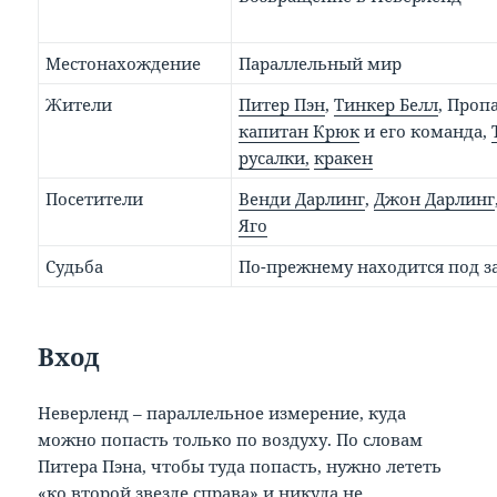
Местонахождение
Параллельный мир
Жители
Питер Пэн
,
Тинкер Белл
, Про
капитан Крюк
и его команда,
русалки,
кракен
Посетители
Венди Дарлинг
,
Джон Дарлинг
Яго
Судьба
По-прежнему находится под з
Вход
Неверленд – параллельное измерение, куда
можно попасть только по воздуху. По словам
Питера Пэна, чтобы туда попасть, нужно лететь
«ко второй звезде справа» и никуда не