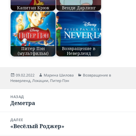
Капитан Крюк
Венди Дарлинг
Питер Пэн
Возвращение в
(мультфильм)
Неверленд
Опубликовано
09.02.2022
Автор
Марина Шилова
Рубрики
Возвращение в
Неверленд
,
Локации
,
Питер Пэн
Навигация
НАЗАД
по
Деметра
Предыдущая
записям
запись:
ДАЛЕЕ
«Весёлый Роджер»
Следующая
запись: