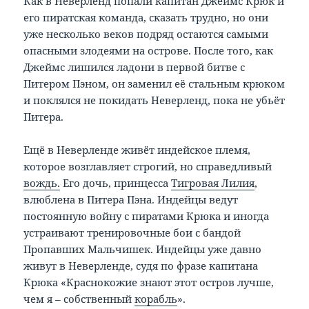
Как в Неверленд попали капитан Джеймс Крюк и
его пиратская команда, сказать трудно, но они
уже несколько веков подряд остаются самыми
опасными злодеями на острове. После того, как
Джеймс лишился ладони в первой битве с
Питером Пэном, он заменил её стальным крюком
и поклялся не покидать Неверленд, пока не убьёт
Питера.
Ещё в Неверленде живёт индейское племя,
которое возглавляет строгий, но справедливый
вождь.
Его дочь, принцесса
Тигровая Лилия
,
влюблена в Питера Пэна. Индейцы ведут
постоянную войну с пиратами Крюка и иногда
устраивают тренировочные бои с бандой
Пропавших Мальчишек. Индейцы уже давно
живут в Неверленде, судя по фразе капитана
Крюка «Краснокожие знают этот остров лучше,
чем я – собственный
корабль
».