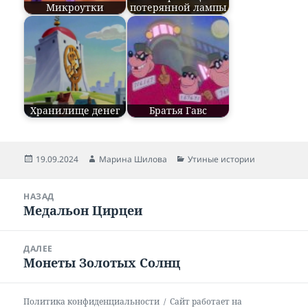
Микроутки
потерянной лампы
Хранилище денег
Братья Гавс
Опубликовано
19.09.2024
Автор
Марина Шилова
Рубрики
Утиные истории
Навигация
НАЗАД
по
Медальон Цирцеи
Предыдущая
записям
запись:
ДАЛЕЕ
Монеты Золотых Солнц
Следующая
запись:
Политика конфиденциальности
Сайт работает на