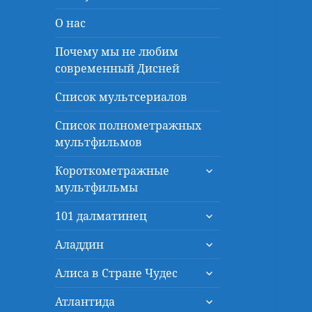
О нас
Почему мы не любим
современный Дисней
Список мультсериалов
Список полнометражных
мультфильмов
раскрыть
Короткометражные
дочернее
мультфильмы
меню
раскрыть
101 далматинец
дочернее
раскрыть
меню
Аладдин
дочернее
раскрыть
меню
Алиса в Стране Чудес
дочернее
раскрыть
меню
Атлантида