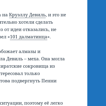
а на
Круэллу Девиль
, и это не
ительно хотели сделать
о от идеи отказались, не
ел «
101 далматинца
».
обожает алмазы и
а Девиль – меха. Она могла
 пиратские сокровища из
нтересовал только
готова подвергнуть Пенни
ситуации, поэтому её легко