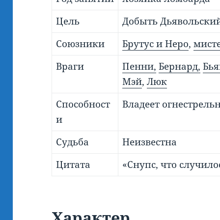
Цель
Добыть Дьявольский
Союзники
Брутус и Неро
,
мист
Враги
Пенни,
Бернард,
Бья
Мэй
,
Люк
Способност
Владеет огнестрел
и
Судьба
Неизвестна
Цитата
«Снупс, что случило
Характер