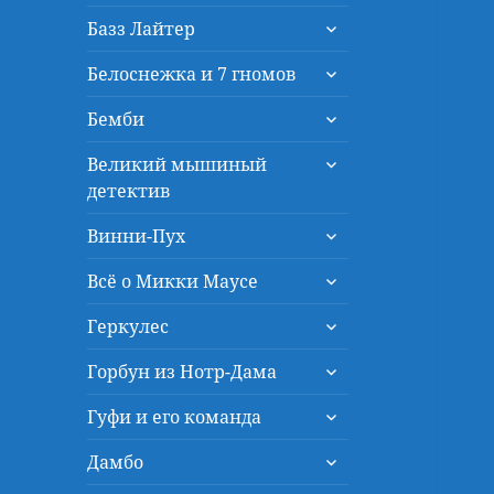
дочернее
раскрыть
меню
Базз Лайтер
дочернее
раскрыть
меню
Белоснежка и 7 гномов
дочернее
раскрыть
меню
Бемби
дочернее
раскрыть
меню
Великий мышиный
дочернее
детектив
меню
раскрыть
Винни-Пух
дочернее
раскрыть
меню
Всё о Микки Маусе
дочернее
раскрыть
меню
Геркулес
дочернее
раскрыть
меню
Горбун из Нотр-Дама
дочернее
раскрыть
меню
Гуфи и его команда
дочернее
раскрыть
меню
Дамбо
дочернее