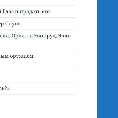
 Глаз и продать его
ер Снупс
нка,
Орвилл,
Эвинруд,
Элли
ьным оружием
сь?»