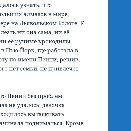
алось узнать, что
больших алмазов в мире,
ре на Дьявольском Болоте. К
езть ни она сама, ни её
ни её ручные крокодилы
 в Нью-Йорк, где работала в
оту по имени Пенни, решив,
ого нет семьи, не привлечёт
то Пенни без проблем
маз не удалось: девочка
иходилось вытаскивать
начинала подниматься. Кроме