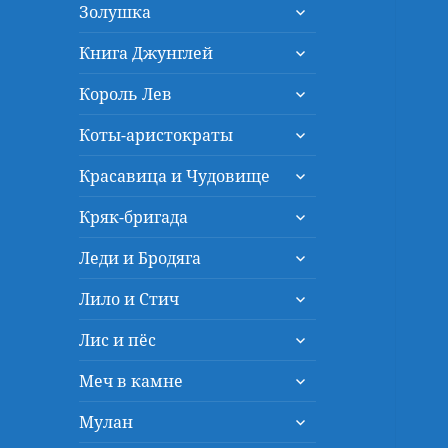
раскрыть
меню
Золушка
дочернее
раскрыть
меню
Книга Джунглей
дочернее
раскрыть
меню
Король Лев
дочернее
раскрыть
меню
Коты-аристократы
дочернее
раскрыть
меню
Красавица и Чудовище
дочернее
раскрыть
меню
Кряк-бригада
дочернее
раскрыть
меню
Леди и Бродяга
дочернее
раскрыть
меню
Лило и Стич
дочернее
раскрыть
меню
Лис и пёс
дочернее
раскрыть
меню
Меч в камне
дочернее
раскрыть
меню
Мулан
дочернее