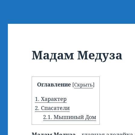
Мадам Медуза
Оглавление
[
Скрыть
]
1.
Характер
2.
Спасатели
2.1.
Мышиный Дом
Мадам Медуза –
главная злодейка