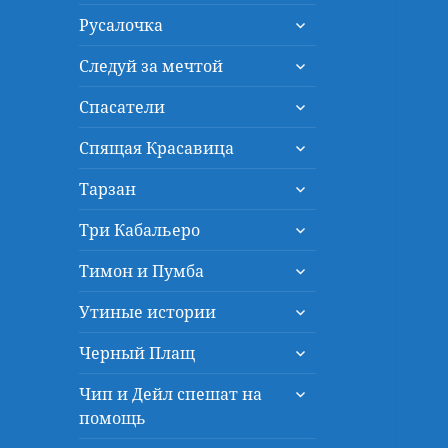
дочернее
раскрыть
меню
Русалочка
дочернее
раскрыть
меню
Следуй за мечтой
дочернее
раскрыть
меню
Спасатели
дочернее
раскрыть
меню
Спящая Красавица
дочернее
раскрыть
меню
Тарзан
дочернее
раскрыть
меню
Три Кабальеро
дочернее
раскрыть
меню
Тимон и Пумба
дочернее
раскрыть
меню
Утиные истории
дочернее
раскрыть
меню
Черный Плащ
дочернее
раскрыть
меню
Чип и Дейл спешат на
дочернее
помощь
меню