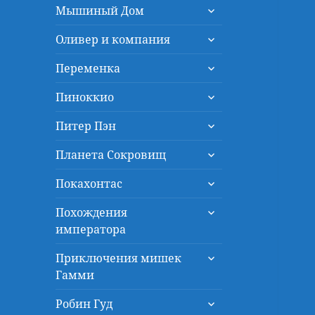
раскрыть
меню
Мышиный Дом
дочернее
раскрыть
меню
Оливер и компания
дочернее
раскрыть
меню
Переменка
дочернее
раскрыть
меню
Пиноккио
дочернее
раскрыть
меню
Питер Пэн
дочернее
раскрыть
меню
Планета Сокровищ
дочернее
раскрыть
меню
Покахонтас
дочернее
раскрыть
меню
Похождения
дочернее
императора
меню
раскрыть
Приключения мишек
дочернее
Гамми
меню
раскрыть
Робин Гуд