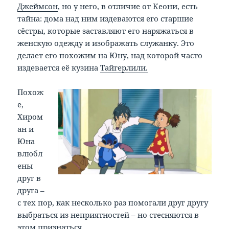
Джеймсон
, но у него, в отличие от Кеони, есть
тайна: дома над ним издеваются его старшие
сёстры, которые заставляют его наряжаться в
женскую одежду и изображать служанку. Это
делает его похожим на Юну, над которой часто
издевается её кузина
Тайгерлили.
Похож
е,
Хиром
ан и
Юна
влюбл
ены
друг в
друга –
с тех пор, как несколько раз помогали друг другу
выбраться из неприятностей – но стесняются в
этом признаться.