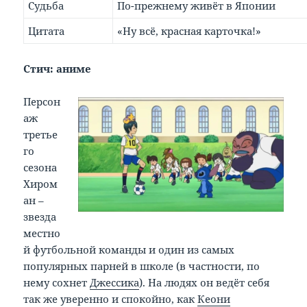
Судьба
По-прежнему живёт в Японии
Цитата
«Ну всё, красная карточка!»
Стич: аниме
Персон
аж
третье
го
сезона
Хиром
ан –
звезда
местно
й футбольной команды и один из самых
популярных парней в школе (в частности, по
нему сохнет
Джессика
). На людях он ведёт себя
так же уверенно и спокойно, как
Кеони