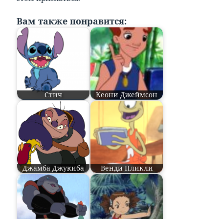
Вам также понравится:
Стич
Кеони Джеймсон
Джамба Джукиба
Венди Пликли