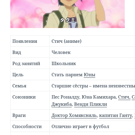
Появления
Стич (аниме)
Вид
Человек
Род занятий
Школьник
Цель
Стать парнем
Юны
Семья
Старшие сёстры – имена неизвестн
Союзники
Пес Роналду, Юна Камихара,
Стич,
С
Джукиба
,
Венди Пликли
Враги
Доктор Хомяксвиль
,
капитан Ганту
,
Способности
Отлично играет в футбол