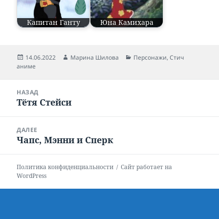
Капитан Ганту
Юна Камихара
Опубликовано
14.06.2022
Автор
Марина Шилова
Рубрики
Персонажи
,
Стич
аниме
Навигация
НАЗАД
по
Тётя Стейси
Предыдущая
записям
запись:
ДАЛЕЕ
Чапс, Мэнни и Сперк
Следующая
запись:
Политика конфиденциальности
Сайт работает на
WordPress