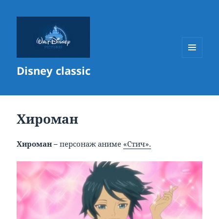
МЕНЮ
Disney classic
И
ВИДЖЕТЫ
Хироман
Хироман –
персонаж аниме
«Стич».