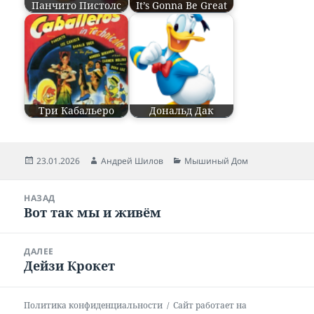
Панчито Пистолс
It’s Gonna Be Great
Три Кабальеро
Дональд Дак
Опубликовано
23.01.2026
Автор
Андрей Шилов
Рубрики
Мышиный Дом
Навигация
НАЗАД
по
Вот так мы и живём
Предыдущая
записям
запись:
ДАЛЕЕ
Дейзи Крокет
Следующая
запись:
Политика конфиденциальности
Сайт работает на