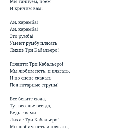
Мы танцуем, поём
И кричим вам:
Ай, карамба!
Ай, карамба!
Это румба!
Умеют румбу плясать
Лихие Три Кабальеро!
Глядите: Три Кабальеро!
Мы любим петь, и плясать,
И по сцене скакать
Под гитарные струны!
Все бегите сюда,
Тут веселье всегда,
Ведь с вами
Лихие Три Кабальеро!
Мы любим петь и плясать,