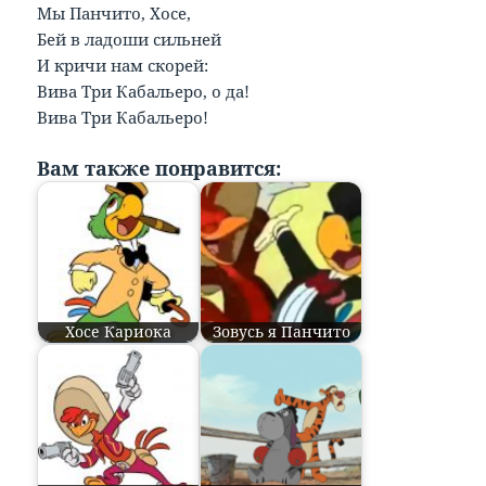
Мы Панчито, Хосе,
Бей в ладоши сильней
И кричи нам скорей:
Вива Три Кабальеро, о да!
Вива Три Кабальеро!
Вам также понравится:
Хосе Кариока
Зовусь я Панчито