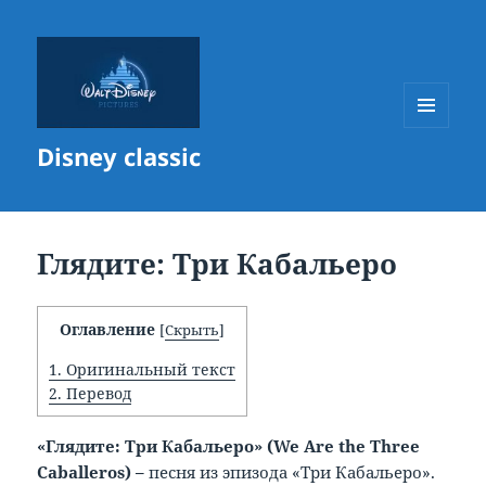
МЕНЮ
Disney classic
И
ВИДЖЕТЫ
Глядите: Три Кабальеро
Оглавление
[
Скрыть
]
1.
Оригинальный текст
2.
Перевод
«Глядите: Три Кабальеро» (
We
Are
the
Three
Caballeros) –
песня из эпизода «Три Кабальеро».