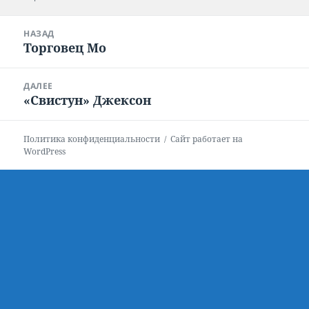
Навигация
НАЗАД
по
Торговец Мо
Предыдущая
записям
запись:
ДАЛЕЕ
«Свистун» Джексон
Следующая
запись:
Политика конфиденциальности
Сайт работает на
WordPress