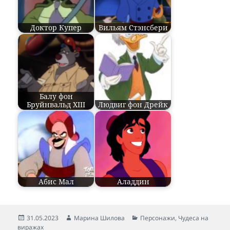
Доктор Купер
Вильям Стэнсбери
Балу фон
Бруйнвальд XIII
Людвиг фон Дрейк
Абис Мал
Аладдин
Опубликовано
31.05.2023
Автор
Марина Шилова
Рубрики
Персонажи
,
Чудеса на
виражах