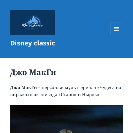
МЕНЮ
Disney classic
И
ВИДЖЕТЫ
Джо МакГи
Джо МакГи –
персонаж мультсериала «Чудеса на
виражах» из эпизода «Старик и Нырок».