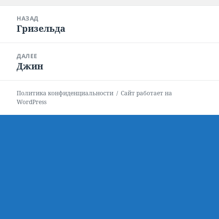
Навигация
НАЗАД
по
Гризельда
Предыдущая
записям
запись:
ДАЛЕЕ
Джин
Следующая
запись:
Политика конфиденциальности
Сайт работает на
WordPress