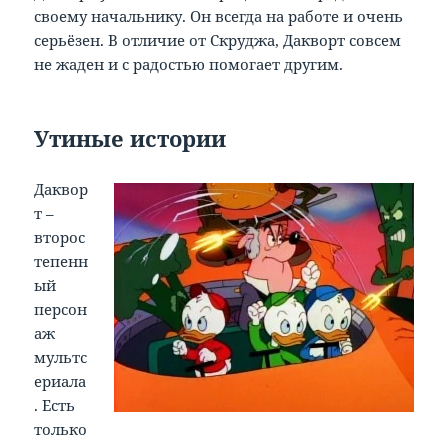
своему начальнику. Он всегда на работе и очень
серьёзен. В отличие от Скруджа, Дакворт совсем
не жаден и с радостью помогает другим.
Утиные истории
Даквор
т –
второс
тепенн
ый
персон
аж
мультс
ериала
. Есть
только