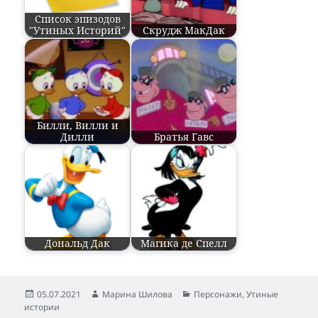
Список эпизодов
"Утиных Историй"
Скрудж МакДак
Билли, Вилли и
Дилли
Братья Гавс
Дональд Дак
Магика де Спелл
Опубликовано
05.07.2021
Автор
Марина Шилова
Рубрики
Персонажи
,
Утиные
истории