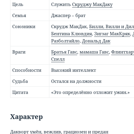
Цель
Служить
Скруджу МакДаку
Семья
Джаспер – брат
Союзники
Скрудж МакДак,
Билли, Вилли и Ди
Бентина Клювдия
,
Зигзаг МакКряк
,
Разболтайло
,
Дональд Дак
Враги
Братья Гавс
,
мамаша Гавс
,
Флинтхар
Спелл
Способности
Высокий интеллект
Судьба
Остался на должности
Цитата
«Это определённо отложит ужин.»
Характер
Дакворт умён, вежлив, грациозен и предан