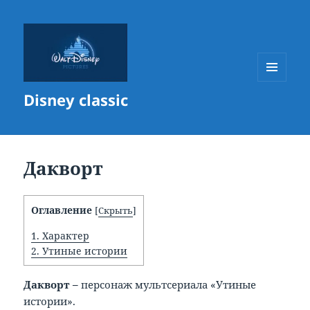
МЕНЮ
Disney classic
И
ВИДЖЕТЫ
Дакворт
Оглавление
[
Скрыть
]
1.
Характер
2.
Утиные истории
Дакворт –
персонаж мультсериала «Утиные
истории».