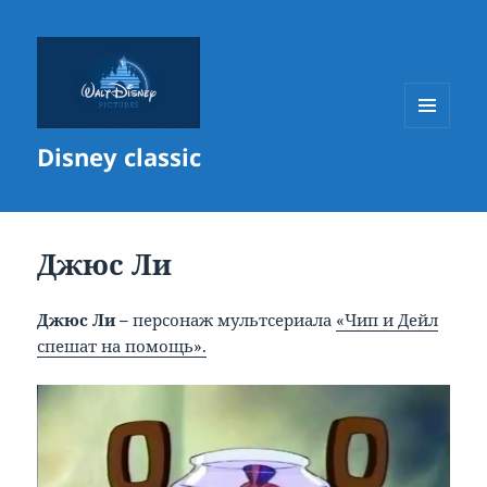
МЕНЮ
Disney classic
И
ВИДЖЕТЫ
Джюс Ли
Джюс Ли –
персонаж мультсериала
«Чип и Дейл
спешат на помощь».