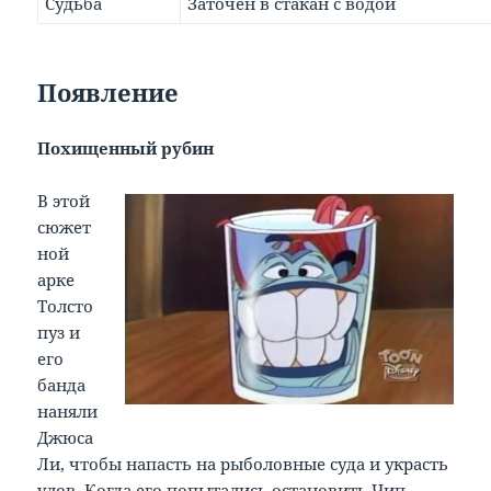
Судьба
Заточён в стакан с водой
Появление
Похищенный рубин
В этой
сюжет
ной
арке
Толсто
пуз и
его
банда
наняли
Джюса
Ли, чтобы напасть на рыболовные суда и украсть
улов. Когда его попытались остановить
Чип,