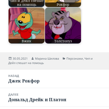
Чип и Дейл спешат
на помощь
Рокфор
Вжик
Толстопуз
Опубликовано
30.05.2021
Автор
Марина Шилова
Рубрики
Персонажи
,
Чип и
Дейл спешат на помощь
Навигация
НАЗАД
по
Джек Рокфор
Предыдущая
записям
запись:
ДАЛЕЕ
Дональд Дрейк и Платон
Следующая
запись: