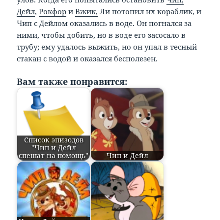
Дейл
,
Рокфор
и
Вжик,
Ли потопил их кораблик, и
Чип с Дейлом оказались в воде. Он погнался за
ними, чтобы добить, но в воде его засосало в
трубу; ему удалось выжить, но он упал в тесный
стакан с водой и оказался бесполезен.
Вам также понравится:
Список эпизодов
"Чип и Дейл
спешат на помощь"
Чип и Дейл