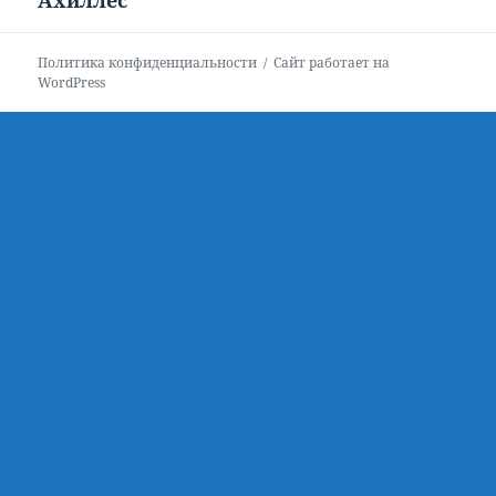
Ахиллес
Следующая
запись:
Политика конфиденциальности
Сайт работает на
WordPress