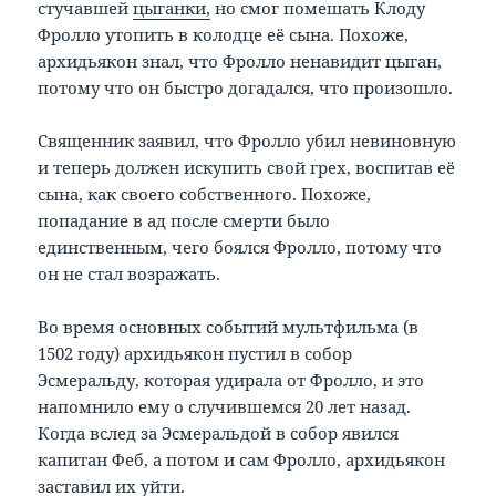
стучавшей
цыганки,
но смог помешать Клоду
Фролло утопить в колодце её сына. Похоже,
архидьякон знал, что Фролло ненавидит цыган,
потому что он быстро догадался, что произошло.
Священник заявил, что Фролло убил невиновную
и теперь должен искупить свой грех, воспитав её
сына, как своего собственного. Похоже,
попадание в ад после смерти было
единственным, чего боялся Фролло, потому что
он не стал возражать.
Во время основных событий мультфильма (в
1502 году) архидьякон пустил в собор
Эсмеральду, которая удирала от Фролло, и это
напомнило ему о случившемся 20 лет назад.
Когда вслед за Эсмеральдой в собор явился
капитан Феб, а потом и сам Фролло, архидьякон
заставил их уйти.