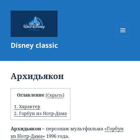
МЕНЮ
Disney classic
И
ВИДЖЕТЫ
Архидьякон
Оглавление
[
Скрыть
]
1.
Характер
2.
Горбун из Нотр-Дама
Архидьякон –
персонаж мультфильма
«Горбун
из Нотр-Дама»
1996 года.