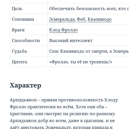
Цель
Обеспечить безопасность всех, кто
Союзники
Эсмеральда,
Феб,
Квазимодо
Враги
Клод Фролло
Способности
Высокий интеллект
Судьба
Спас Квазимодо от смерти, а Эсмерал
Цитата
«Фролло, ты её не тронешь!»
Характер
Архидьякон – прямая противоположность Клоду
Фролло практически во всём. Хотя они оба –
христиане, они смотрят на религию по-разному.
Архидьякон добр ко всем, даже к цыганам, и не
даёт арестовать Эсмеральду, которая пришла в