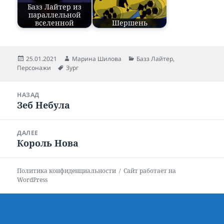
Базз Лайтер из
параллельной
вселенной
Шершень
Опубликовано
25.01.2021
Автор
Марина Шилова
Рубрики
Базз Лайтер
,
Персонажи
Метки
Зург
Навигация
НАЗАД
по
Зеб Небула
Предыдущая
записям
запись:
ДАЛЕЕ
Король Нова
Следующая
запись:
Политика конфиденциальности
Сайт работает на
WordPress