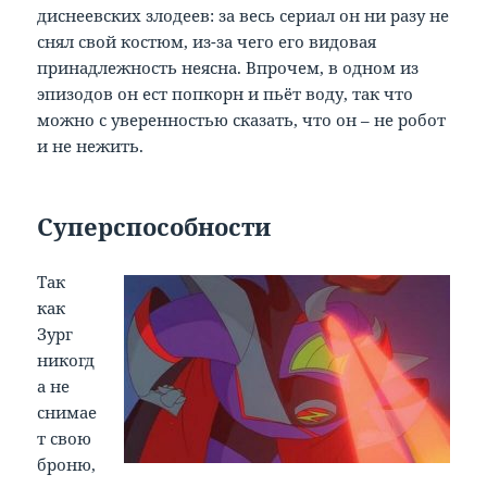
диснеевских злодеев: за весь сериал он ни разу не
снял свой костюм, из-за чего его видовая
принадлежность неясна. Впрочем, в одном из
эпизодов он ест попкорн и пьёт воду, так что
можно с уверенностью сказать, что он – не робот
и не нежить.
Суперспособности
Так
как
Зург
никогд
а не
снимае
т свою
броню,