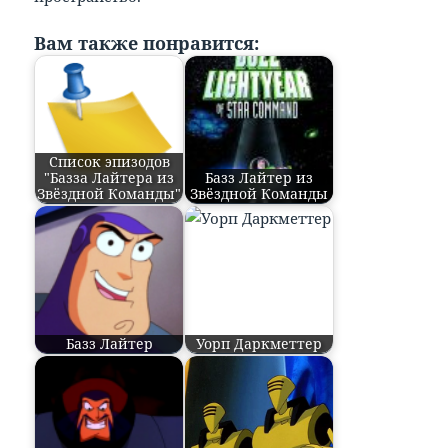
Вам также понравится:
Список эпизодов
"Базза Лайтера из
Базз Лайтер из
Звёздной Команды"
Звёздной Команды
Базз Лайтер
Уорп Даркметтер