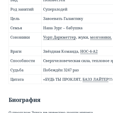
Род занятий
Суперзлодей
Цель
Завоевать Галактику
Семья
Нана Зург – бабушка
Союзники
Уорп Даркметтер
, жуки,
мозговики,
Враги
Звёздная Команда,
НОС-4-А2
Способности
Сверхчеловеческая сила, тепловое 
Судьба
Побеждён 3247 раз
Цитата
«БУДЬ ТЫ ПРОКЛЯТ,
БАЗЗ ЛАЙТЕР
!!!
Биография
О прошлом Зурга не известно почти ничего.