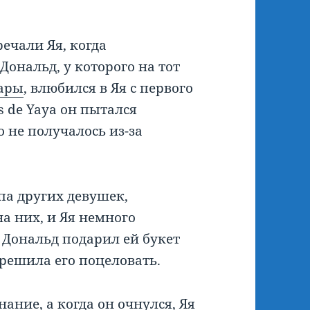
ечали Яя, когда
Дональд, у которого на тот
ары
, влюбился в Яя с первого
s de Yaya он пытался
о не получалось из-за
па других девушек,
а них, и Яя немного
, Дональд подарил ей букет
о решила его поцеловать.
нание, а когда он очнулся, Яя