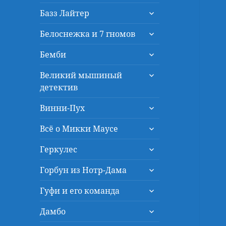
дочернее
раскрыть
меню
Базз Лайтер
дочернее
раскрыть
меню
Белоснежка и 7 гномов
дочернее
раскрыть
меню
Бемби
дочернее
раскрыть
меню
Великий мышиный
дочернее
детектив
меню
раскрыть
Винни-Пух
дочернее
раскрыть
меню
Всё о Микки Маусе
дочернее
раскрыть
меню
Геркулес
дочернее
раскрыть
меню
Горбун из Нотр-Дама
дочернее
раскрыть
меню
Гуфи и его команда
дочернее
раскрыть
меню
Дамбо
дочернее