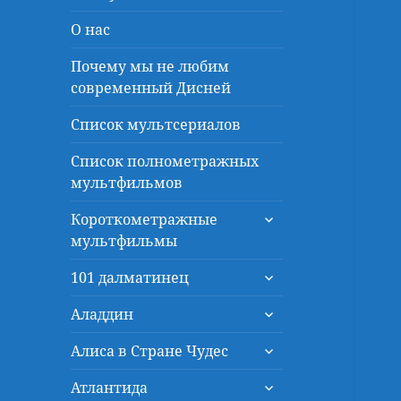
О нас
Почему мы не любим
современный Дисней
Список мультсериалов
Список полнометражных
мультфильмов
раскрыть
Короткометражные
дочернее
мультфильмы
меню
раскрыть
101 далматинец
дочернее
раскрыть
меню
Аладдин
дочернее
раскрыть
меню
Алиса в Стране Чудес
дочернее
раскрыть
меню
Атлантида