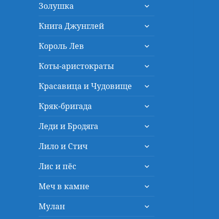
раскрыть
меню
Золушка
дочернее
раскрыть
меню
Книга Джунглей
дочернее
раскрыть
меню
Король Лев
дочернее
раскрыть
меню
Коты-аристократы
дочернее
раскрыть
меню
Красавица и Чудовище
дочернее
раскрыть
меню
Кряк-бригада
дочернее
раскрыть
меню
Леди и Бродяга
дочернее
раскрыть
меню
Лило и Стич
дочернее
раскрыть
меню
Лис и пёс
дочернее
раскрыть
меню
Меч в камне
дочернее
раскрыть
меню
Мулан
дочернее