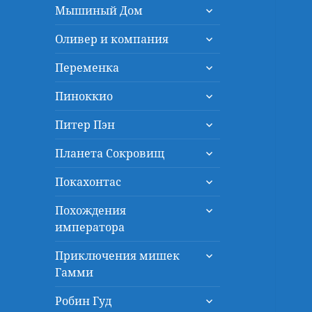
раскрыть
меню
Мышиный Дом
дочернее
раскрыть
меню
Оливер и компания
дочернее
раскрыть
меню
Переменка
дочернее
раскрыть
меню
Пиноккио
дочернее
раскрыть
меню
Питер Пэн
дочернее
раскрыть
меню
Планета Сокровищ
дочернее
раскрыть
меню
Покахонтас
дочернее
раскрыть
меню
Похождения
дочернее
императора
меню
раскрыть
Приключения мишек
дочернее
Гамми
меню
раскрыть
Робин Гуд