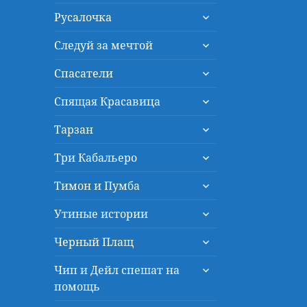
дочернее
раскрыть
меню
Русалочка
дочернее
раскрыть
меню
Следуй за мечтой
дочернее
раскрыть
меню
Спасатели
дочернее
раскрыть
меню
Спящая Красавица
дочернее
раскрыть
меню
Тарзан
дочернее
раскрыть
меню
Три Кабальеро
дочернее
раскрыть
меню
Тимон и Пумба
дочернее
раскрыть
меню
Утиные истории
дочернее
раскрыть
меню
Черный Плащ
дочернее
раскрыть
меню
Чип и Дейл спешат на
дочернее
помощь
меню