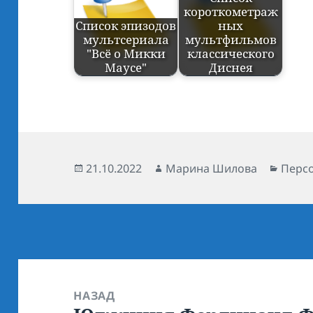
короткометраж
Список эпизодов
ных
мультсериала
мультфильмов
"Всё о Микки
классического
Маусе"
Диснея
Опубликовано
21.10.2022
Автор
Марина Шилова
Рубр
Перс
Навигация
по
НАЗАД