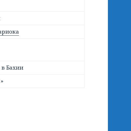
ы
ариока
 в Бахии
!»