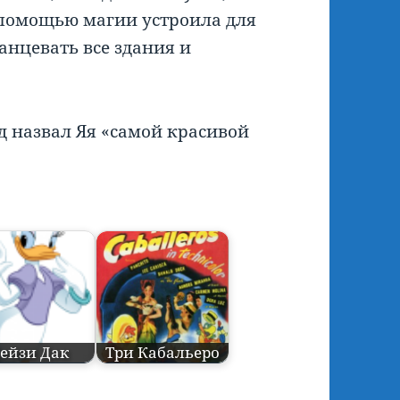
 помощью магии устроила для
анцевать все здания и
д назвал Яя «самой красивой
ейзи Дак
Три Кабальеро