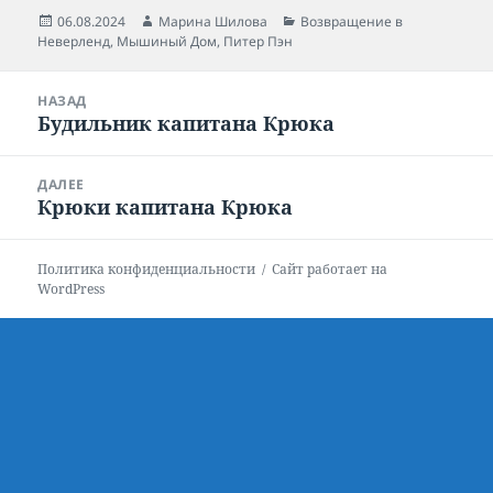
Опубликовано
06.08.2024
Автор
Марина Шилова
Рубрики
Возвращение в
Неверленд
,
Мышиный Дом
,
Питер Пэн
Навигация
НАЗАД
по
Будильник капитана Крюка
Предыдущая
записям
запись:
ДАЛЕЕ
Крюки капитана Крюка
Следующая
запись:
Политика конфиденциальности
Сайт работает на
WordPress