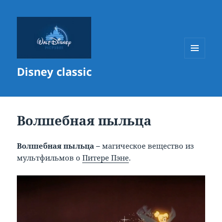
МЕНЮ
Disney classic
И
ВИДЖЕТЫ
Волшебная пыльца
Волшебная пыльца –
магическое вещество из
мультфильмов о
Питере Пэне
.