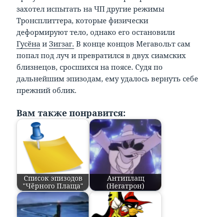
захотел испытать на ЧП другие режимы
Тронсплиттера, которые физически
деформируют тело, однако его остановили
Гусёна
и
Зигзаг.
В конце концов Мегавольт сам
попал под луч и превратился в двух сиамских
близнецов, сросшихся на поясе. Судя по
дальнейшим эпизодам, ему удалось вернуть себе
прежний облик.
Вам также понравится:
Список эпизодов
Антиплащ
"Чёрного Плаща"
(Негатрон)