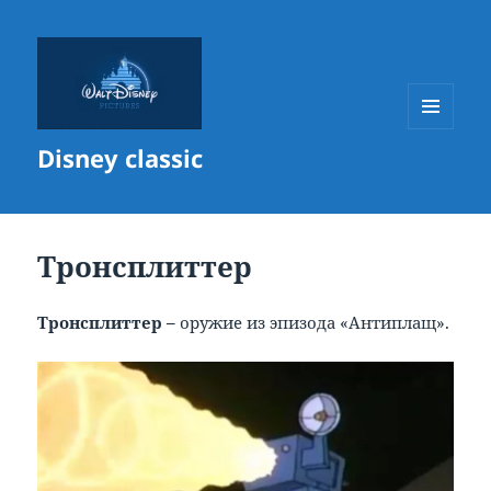
МЕНЮ
Disney classic
И
ВИДЖЕТЫ
Тронсплиттер
Тронсплиттер –
оружие из эпизода «Антиплащ».