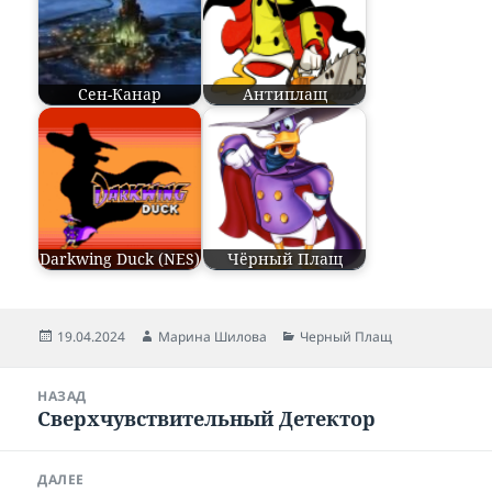
Сен-Канар
Антиплащ
Darkwing Duck (NES)
Чёрный Плащ
Опубликовано
19.04.2024
Автор
Марина Шилова
Рубрики
Черный Плащ
Навигация
НАЗАД
по
Сверхчувствительный Детектор
Предыдущая
записям
запись:
ДАЛЕЕ