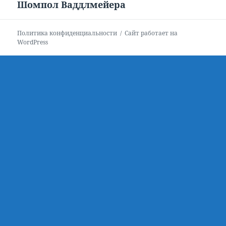
Шомпол Ваддлмейера
Следующая
запись:
Политика конфиденциальности
Сайт работает на
WordPress