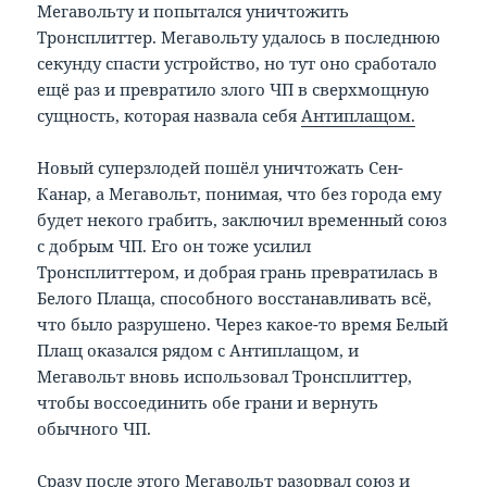
Мегавольту и попытался уничтожить
Тронсплиттер. Мегавольту удалось в последнюю
секунду спасти устройство, но тут оно сработало
ещё раз и превратило злого ЧП в сверхмощную
сущность, которая назвала себя
Антиплащом.
Новый суперзлодей пошёл уничтожать Сен-
Канар, а Мегавольт, понимая, что без города ему
будет некого грабить, заключил временный союз
с добрым ЧП. Его он тоже усилил
Тронсплиттером, и добрая грань превратилась в
Белого Плаща, способного восстанавливать всё,
что было разрушено. Через какое-то время Белый
Плащ оказался рядом с Антиплащом, и
Мегавольт вновь использовал Тронсплиттер,
чтобы воссоединить обе грани и вернуть
обычного ЧП.
Сразу после этого Мегавольт разорвал союз и