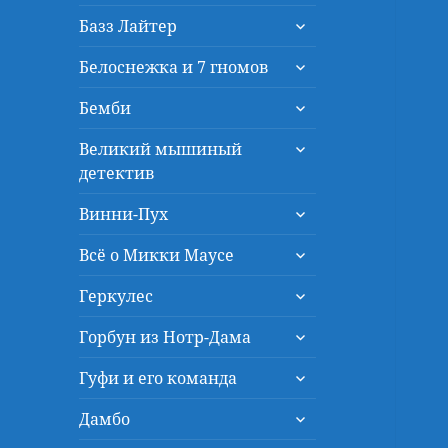
дочернее
раскрыть
меню
Базз Лайтер
дочернее
раскрыть
меню
Белоснежка и 7 гномов
дочернее
раскрыть
меню
Бемби
дочернее
раскрыть
меню
Великий мышиный
дочернее
детектив
меню
раскрыть
Винни-Пух
дочернее
раскрыть
меню
Всё о Микки Маусе
дочернее
раскрыть
меню
Геркулес
дочернее
раскрыть
меню
Горбун из Нотр-Дама
дочернее
раскрыть
меню
Гуфи и его команда
дочернее
раскрыть
меню
Дамбо
дочернее