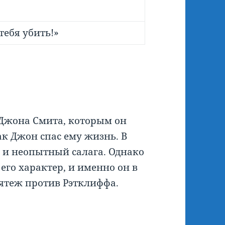
тебя убить!»
Джона Смита, которым он
как Джон спас ему жизнь. В
й и неопытный салага. Однако
го характер, и именно он в
ятеж против Рэтклиффа.