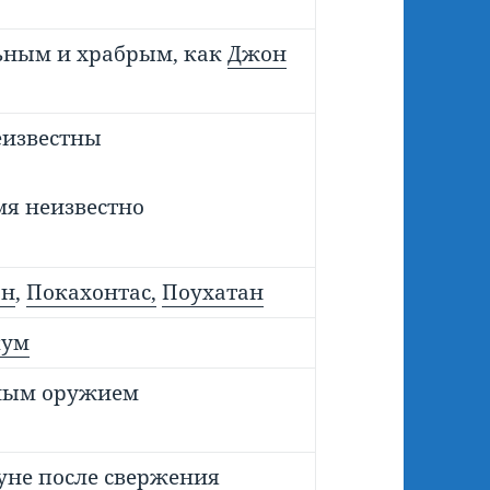
ьным и храбрым, как
Джон
еизвестны
мя неизвестно
он
,
Покахонтас,
Поухатан
кум
ьным оружием
уне после свержения