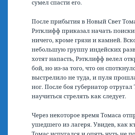
сумел спасти его.
После прибытия в Новый Свет Тома
Рэтклифф приказал начать поиски 
ничего, кроме грязи и камней. Вс
небольшую группу индейских разве
хотят напасть, Рэтклифф велел отк
бой, но из-за того, что он споткнул
выстрелило не туда, и пуля прошл
ног. После боя губернатор отругал
научиться стрелять как следует.
Через некоторое время Томаса отп
ушедшего из лагеря. Увидев, как к
Томас испугался и опять чуть не по