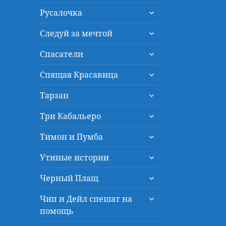
дочернее
раскрыть
меню
Русалочка
дочернее
раскрыть
меню
Следуй за мечтой
дочернее
раскрыть
меню
Спасатели
дочернее
раскрыть
меню
Спящая Красавица
дочернее
раскрыть
меню
Тарзан
дочернее
раскрыть
меню
Три Кабальеро
дочернее
раскрыть
меню
Тимон и Пумба
дочернее
раскрыть
меню
Утиные истории
дочернее
раскрыть
меню
Черный Плащ
дочернее
раскрыть
меню
Чип и Дейл спешат на
дочернее
помощь
меню