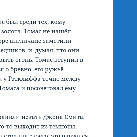
с был среди тех, кому
золота. Томас не нашёл
коре англичане заметили
дчиков, и, думая, что они
рыть огонь. Томас вступил в
ся о бревно, его ружьё
а у Рэтклиффа точно между
 Томаса и посоветовал ему
равили искать Джона Смита,
то-то выходит из темноты,
дстрелил своего: это оказался