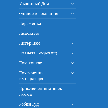
раскрыть
меню
Мышиный Дом
дочернее
раскрыть
меню
Оливер и компания
дочернее
раскрыть
меню
Переменка
дочернее
раскрыть
меню
Пиноккио
дочернее
раскрыть
меню
Питер Пэн
дочернее
раскрыть
меню
Планета Сокровищ
дочернее
раскрыть
меню
Покахонтас
дочернее
раскрыть
меню
Похождения
дочернее
императора
меню
раскрыть
Приключения мишек
дочернее
Гамми
меню
раскрыть
Робин Гуд