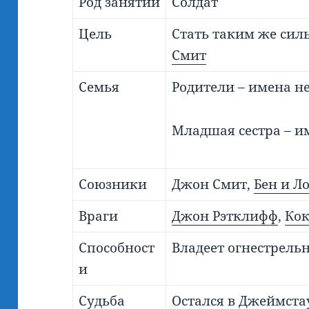
Род занятий
Солдат
Цель
Стать таким же сил
Смит
Семья
Родители – имена н
Младшая сестра – и
Союзники
Джон Смит,
Бен и Л
Враги
Джон Рэтклифф
,
Ко
Способност
Владеет огнестрел
и
Судьба
Остался в Джеймста