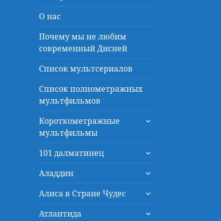
О нас
Почему мы не любим
современный Дисней
Список мультсериалов
Список полнометражных
мультфильмов
раскрыть
Короткометражные
дочернее
мультфильмы
меню
раскрыть
101 далматинец
дочернее
раскрыть
меню
Аладдин
дочернее
раскрыть
меню
Алиса в Стране Чудес
дочернее
раскрыть
меню
Атлантида