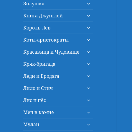
раскрыть
меню
Золушка
дочернее
раскрыть
меню
Книга Джунглей
дочернее
раскрыть
меню
Король Лев
дочернее
раскрыть
меню
Коты-аристократы
дочернее
раскрыть
меню
Красавица и Чудовище
дочернее
раскрыть
меню
Кряк-бригада
дочернее
раскрыть
меню
Леди и Бродяга
дочернее
раскрыть
меню
Лило и Стич
дочернее
раскрыть
меню
Лис и пёс
дочернее
раскрыть
меню
Меч в камне
дочернее
раскрыть
меню
Мулан
дочернее