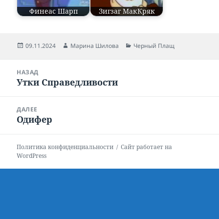
Финеас Шарп
Зигзаг МакКряк
Опубликовано
09.11.2024
Автор
Марина Шилова
Рубрики
Черный Плащ
Навигация
НАЗАД
по
Утки Справедливости
Предыдущая
записям
запись:
ДАЛЕЕ
Одифер
Следующая
запись:
Политика конфиденциальности
Сайт работает на
WordPress