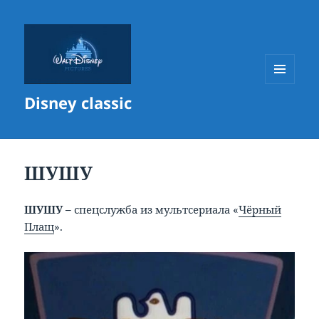
МЕНЮ
Disney classic
И
ВИДЖЕТЫ
ШУШУ
ШУШУ –
спецслужба из мультсериала «
Чёрный
Плащ
».