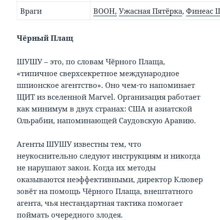
Враги
ВООН,
Ужасная Пятёрка
,
Финеас 
Чёрный Плащ
ШУШУ – это, по словам Чёрного Плаща,
«типичное сверхсекретное международное
шпионское агентство». Оно чем-то напоминает
ЩИТ из вселенной Marvel. Организация работает
как минимум в двух странах: США и азиатской
Ольрабии, напоминающей Саудовскую Аравию.
Агенты ШУШУ известны тем, что
неукоснительно следуют инструкциям и никогда
не нарушают закон. Когда их методы
оказываются неэффективными, директор Клювер
зовёт на помощь Чёрного Плаща, внештатного
агента, чья нестандартная тактика помогает
поймать очередного злодея.