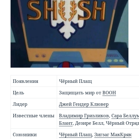
Появления
Чёрный Плащ
Цель
Защищать мир от
ВООН
Лидер
Джей Гендер Клювер
Известные члены
Владимир Гризликов
,
Сара Беллу
Блант
, Дезире Белл, Чёрный Отря
Союзники
Чёрный Плащ
,
Зигзаг МакКряк