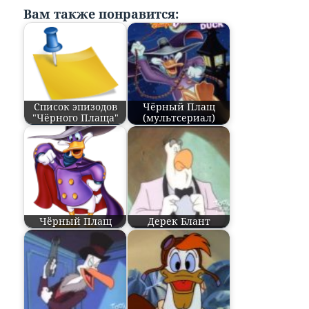
Вам также понравится:
Список эпизодов
Чёрный Плащ
"Чёрного Плаща"
(мультсериал)
Чёрный Плащ
Дерек Блант