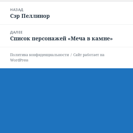
Навигация
НАЗАД
по
Сэр Пеллинор
Предыдущая
записям
запись:
ДАЛЕЕ
Список персонажей «Меча в камне»
Следующая
запись:
Политика конфиденциальности
Сайт работает на
WordPress