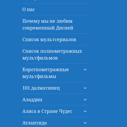
О нас
Почему мы не любим
современный Дисней
Список мультсериалов
Список полнометражных
мультфильмов
раскрыть
Короткометражные
дочернее
мультфильмы
меню
раскрыть
101 далматинец
дочернее
раскрыть
меню
Аладдин
дочернее
раскрыть
меню
Алиса в Стране Чудес
дочернее
раскрыть
меню
Атлантида