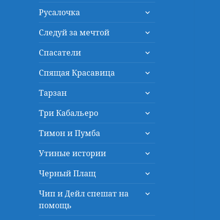
дочернее
раскрыть
меню
Русалочка
дочернее
раскрыть
меню
Следуй за мечтой
дочернее
раскрыть
меню
Спасатели
дочернее
раскрыть
меню
Спящая Красавица
дочернее
раскрыть
меню
Тарзан
дочернее
раскрыть
меню
Три Кабальеро
дочернее
раскрыть
меню
Тимон и Пумба
дочернее
раскрыть
меню
Утиные истории
дочернее
раскрыть
меню
Черный Плащ
дочернее
раскрыть
меню
Чип и Дейл спешат на
дочернее
помощь
меню