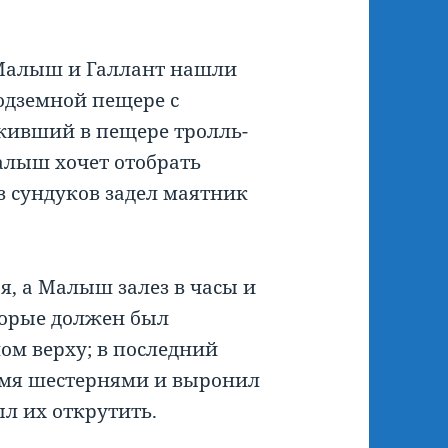
Малыш и Галлант нашли
одземной пещере с
ивший в пещере тролль-
алыш хочет отобрать
з сундуков задел маятник
бя, а Малыш залез в часы и
торые должен был
ом верху; в последний
мя шестернями и выронил
л их открутить.