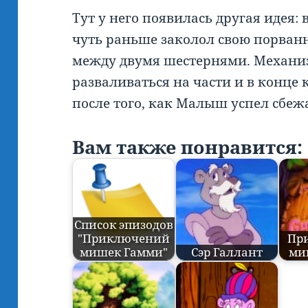
Тут у него появилась другая идея:
чуть раньше заколол свою порванн
между двумя шестернями. Механи
разваливаться на части и в конце 
после того, как Малыш успел сбеж
Вам также понравится:
Список эпизодов
"Приключений
Пр
мишек Гамми"
Сэр Галлант
ми