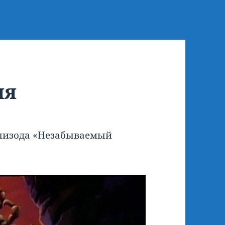
ня
эпизода «Незабываемый