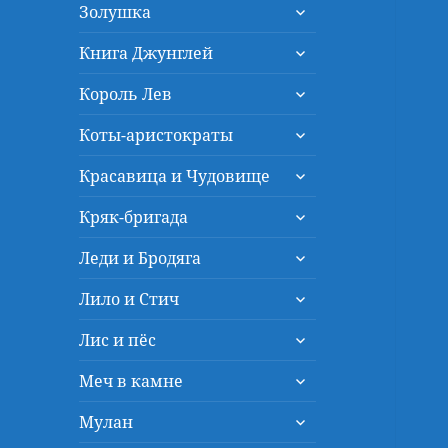
раскрыть
меню
Золушка
дочернее
раскрыть
меню
Книга Джунглей
дочернее
раскрыть
меню
Король Лев
дочернее
раскрыть
меню
Коты-аристократы
дочернее
раскрыть
меню
Красавица и Чудовище
дочернее
раскрыть
меню
Кряк-бригада
дочернее
раскрыть
меню
Леди и Бродяга
дочернее
раскрыть
меню
Лило и Стич
дочернее
раскрыть
меню
Лис и пёс
дочернее
раскрыть
меню
Меч в камне
дочернее
раскрыть
меню
Мулан
дочернее