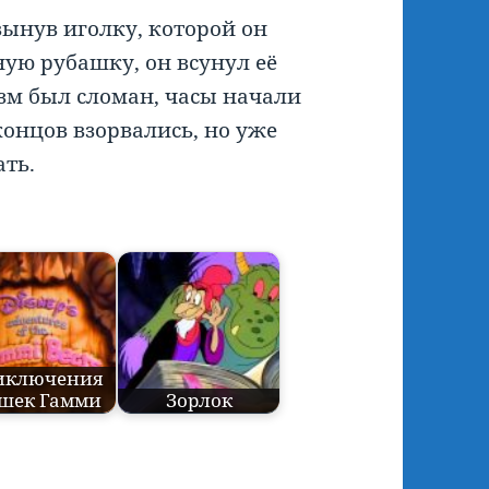
 вынув иголку, которой он
ую рубашку, он всунул её
зм был сломан, часы начали
концов взорвались, но уже
ать.
иключения
шек Гамми
Зорлок