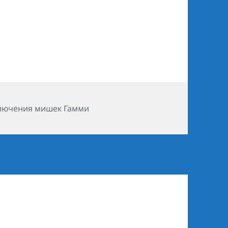
ики
лючения мишек Гамми