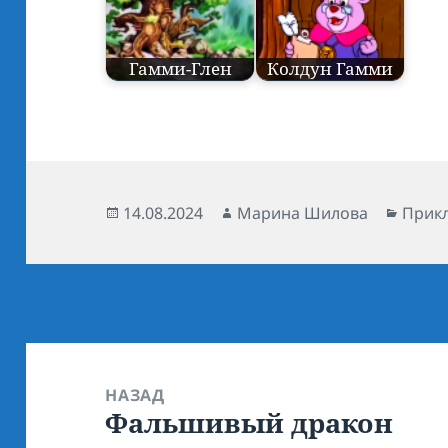
Гамми-Глен
Колдун Гамми
Опубликовано
14.08.2024
Автор
Марина Шилова
Рубр
Прик
Навигация
по
НАЗАД
Фальшивый дракон
записям
Предыдущая