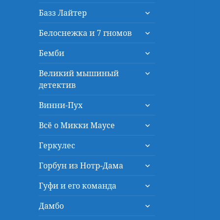
дочернее
раскрыть
меню
Базз Лайтер
дочернее
раскрыть
меню
Белоснежка и 7 гномов
дочернее
раскрыть
меню
Бемби
дочернее
раскрыть
меню
Великий мышиный
дочернее
детектив
меню
раскрыть
Винни-Пух
дочернее
раскрыть
меню
Всё о Микки Маусе
дочернее
раскрыть
меню
Геркулес
дочернее
раскрыть
меню
Горбун из Нотр-Дама
дочернее
раскрыть
меню
Гуфи и его команда
дочернее
раскрыть
меню
Дамбо
дочернее