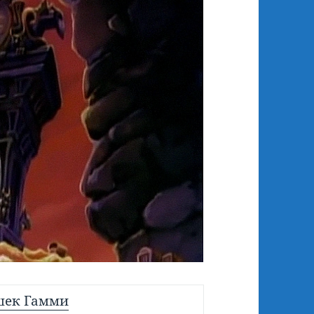
шек Гамми