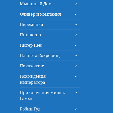
раскрыть
меню
Мышиный Дом
дочернее
раскрыть
меню
Оливер и компания
дочернее
раскрыть
меню
Переменка
дочернее
раскрыть
меню
Пиноккио
дочернее
раскрыть
меню
Питер Пэн
дочернее
раскрыть
меню
Планета Сокровищ
дочернее
раскрыть
меню
Покахонтас
дочернее
раскрыть
меню
Похождения
дочернее
императора
меню
раскрыть
Приключения мишек
дочернее
Гамми
меню
раскрыть
Робин Гуд