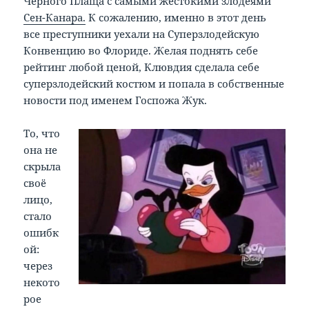
Чёрного Плаща с самыми жестокими злодеями
Сен-Канара.
К сожалению, именно в этот день
все преступники уехали на Суперзлодейскую
Конвенцию во Флориде. Желая поднять себе
рейтинг любой ценой, Клювдия сделала себе
суперзлодейский костюм и попала в собственные
новости под именем Госпожа Жук.
То, что
она не
скрыла
своё
лицо,
стало
ошибк
ой:
через
некото
рое