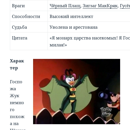
Враги
Чёрный Плащ
,
Зигзаг МакКряк
,
Гусё
Способности
Высокий интеллект
Судьба
Уволена и арестована
Цитата
«Я монарх царства насекомых! Я Го
милая!»
Харак
тер
Госпо
жа
Жук
немно
го
похож
а на