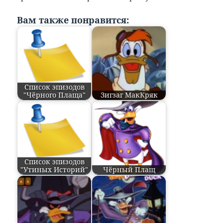
Вам также понравится:
Список эпизодов
"Чёрного Плаща"
Зигзаг МакКряк
Список эпизодов
"Утиных Историй"
Чёрный Плащ