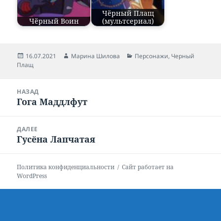
Чёрный Плащ
Чёрный Воин
(мультсериал)
Опубликовано
16.07.2021
Автор
Марина Шилова
Рубрики
Персонажи
,
Черный
Плащ
Навигация
НАЗАД
по
Гога Маддлфут
Предыдущая
записям
запись:
ДАЛЕЕ
Гусёна Лапчатая
Следующая
запись:
Политика конфиденциальности
Сайт работает на
WordPress