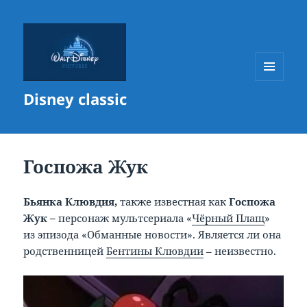
МЕНЮ
Disney classic
И
ВИДЖЕТЫ
Госпожа Жук
Бьянка Клювдия,
также известная как
Госпожа
Жук –
персонаж мультсериала «
Чёрный Плащ
»
из эпизода «Обманные новости». Является ли она
родственницей
Бентины Клювдии
– неизвестно.