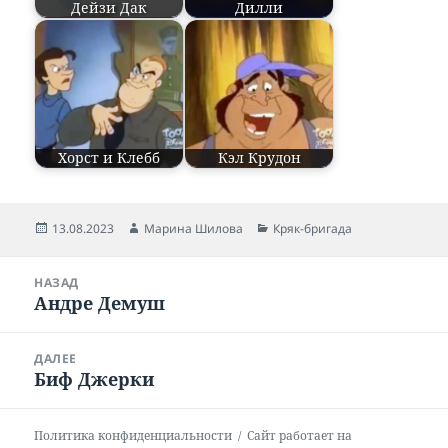
Дейзи Дак
Дилли
Хорст и Клебб
Кэл Крудон
Опубликовано
13.08.2023
Автор
Марина Шилова
Рубрики
Кряк-бригада
Навигация
НАЗАД
по
Андре Демуш
Предыдущая
записям
запись:
ДАЛЕЕ
Биф Джерки
Следующая
запись:
Политика конфиденциальности
Сайт работает на