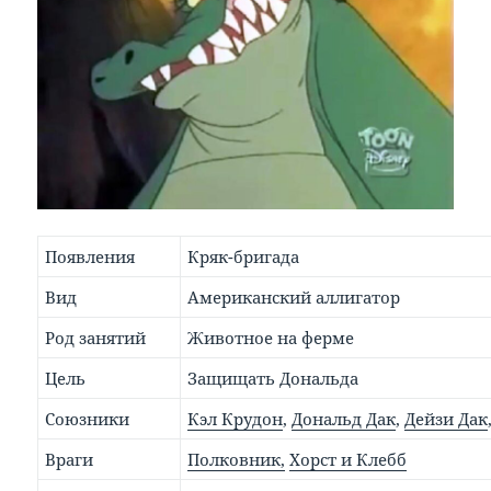
Появления
Кряк-бригада
Вид
Американский аллигатор
Род занятий
Животное на ферме
Цель
Защищать Дональда
Союзники
Кэл Крудон
,
Дональд Дак
,
Дейзи Дак
Враги
Полковник,
Хорст и Клебб