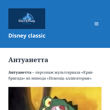
МЕНЮ
Disney classic
И
ВИДЖЕТЫ
Антуанетта
Антуанетта –
персонаж мультсериала «Кряк-
бригада» из эпизода «Помощь аллигаторам».